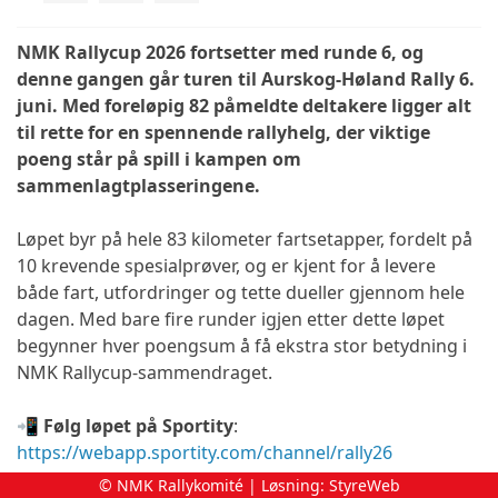
NMK Rallycup 2026 fortsetter med runde 6, og
denne gangen går turen til Aurskog-Høland Rally 6.
juni. Med foreløpig 82 påmeldte deltakere ligger alt
til rette for en spennende rallyhelg, der viktige
poeng står på spill i kampen om
sammenlagtplasseringene.
Løpet byr på hele 83 kilometer fartsetapper, fordelt på
10 krevende spesialprøver, og er kjent for å levere
både fart, utfordringer og tette dueller gjennom hele
dagen. Med bare fire runder igjen etter dette løpet
begynner hver poengsum å få ekstra stor betydning i
NMK Rallycup-sammendraget.
📲 Følg løpet på Sportity
:
https://webapp.sportity.com/channel/rally26
© NMK Rallykomité | Løsning:
StyreWeb