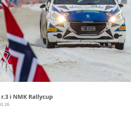
 r.3 i NMK Rallycup
02.26.