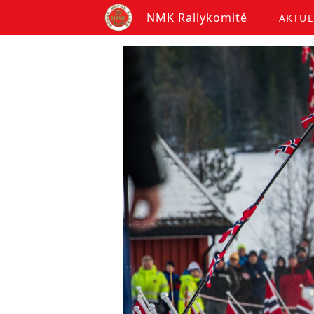
NMK Rallykomité
AKTUE