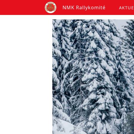
NMK Rallykomité
AKTUE