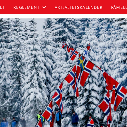
LT
REGLEMENT
AKTIVITETSKALENDER
PÅMEL
JUNIOR
SENIOR