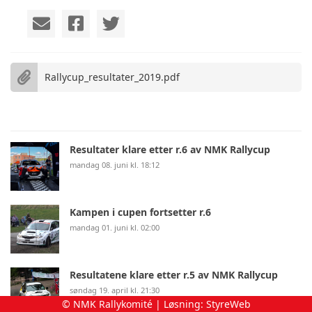
Rallycup_resultater_2019.pdf
Resultater klare etter r.6 av NMK Rallycup
mandag 08. juni kl. 18:12
Kampen i cupen fortsetter r.6
mandag 01. juni kl. 02:00
Resultatene klare etter r.5 av NMK Rallycup
søndag 19. april kl. 21:30
© NMK Rallykomité | Løsning:
StyreWeb