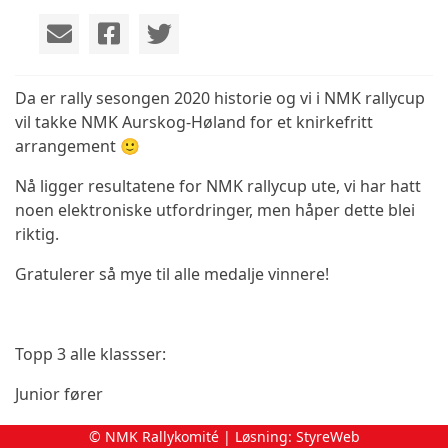
Da er rally sesongen 2020 historie og vi i NMK rallycup
vil takke NMK Aurskog-Høland for et knirkefritt
arrangement 🙂
Nå ligger resultatene for NMK rallycup ute, vi har hatt
noen elektroniske utfordringer, men håper dette blei
riktig.
Gratulerer så mye til alle medalje vinnere!
Topp 3 alle klassser:
Junior fører
Ola Jr Nore NMK Modum & Sigdal 100poeng
© NMK Rallykomité | Løsning:
StyreWeb