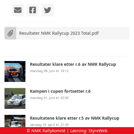
Resultater NMK Rallycup 2023 Total.pdf
Resultater klare etter r.6 av NMK Rallycup
mandag 08. juni kl. 18:12
Kampen i cupen fortsetter r.6
mandag 01. juni kl. 02:00
Resultatene klare etter r.5 av NMK Rallycup
søndag 19. april kl. 21:30
© NMK Rallykomité | Løsning:
StyreWeb