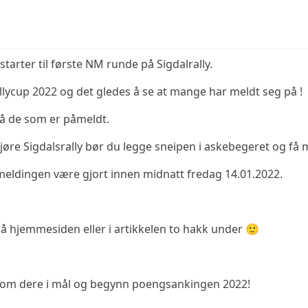
 starter til første NM runde på Sigdalrally.
llycup 2022 og det gledes å se at mange har meldt seg på !
å de som er påmeldt.
jøre Sigdalsrally bør du legge sneipen i askebegeret og få 
påmeldingen være gjort innen midnatt fredag 14.01.2022.
på hjemmesiden eller i artikkelen to hakk under 🙂
! Kom dere i mål og begynn poengsankingen 2022!