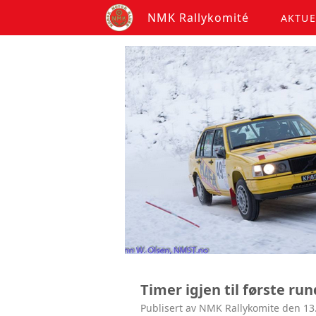
NMK Rallykomité
AKTUE
Timer igjen til første ru
Publisert av NMK Rallykomite den 13