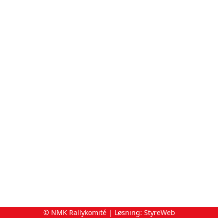
© NMK Rallykomité | Løsning:
StyreWeb