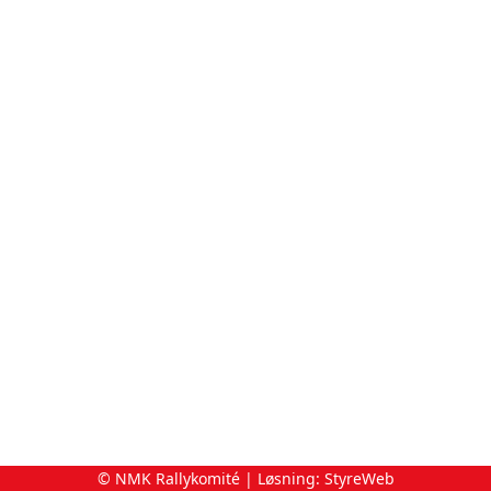
© NMK Rallykomité | Løsning:
StyreWeb